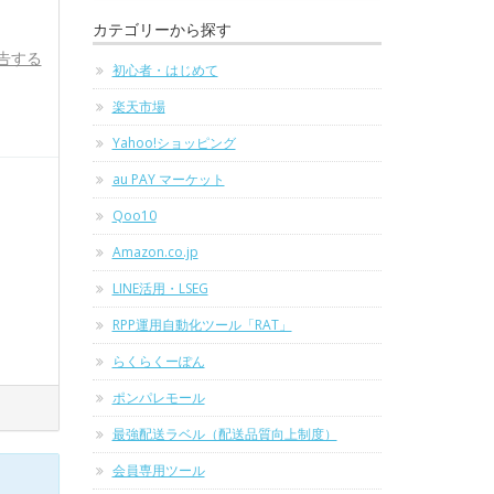
カテゴリーから探す
告する
初心者・はじめて
楽天市場
Yahoo!ショッピング
au PAY マーケット
Qoo10
Amazon.co.jp
LINE活用・LSEG
RPP運用自動化ツール「RAT」
らくらくーぽん
ポンパレモール
最強配送ラベル（配送品質向上制度）
会員専用ツール