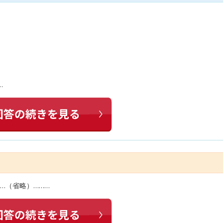
…
…（省略）………