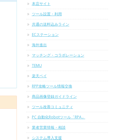
本店サイト
ツール設置・利用
共通の送料込みライン
ECステーション
海外進出
マッチング・コラボレーション
TEMU
楽天ペイ
RPP攻略ツール情報交換
商品画像登録ガイドライン
ツール改善コミュニティ
PC 自動化Robotツール「RPA」
業者営業情報・相談
システム導入支援