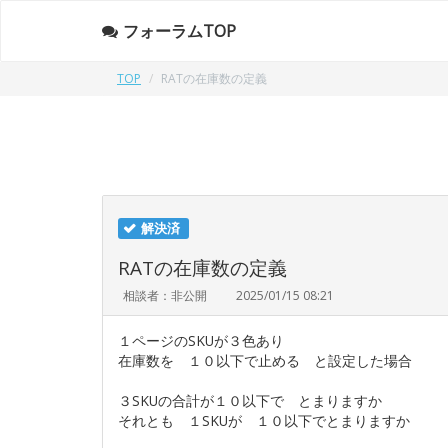
フォーラムTOP
TOP
RATの在庫数の定義
解決済
RATの在庫数の定義
相談者：非公開
2025/01/15 08:21
１ページのSKUが３色あり
在庫数を １０以下で止める と設定した場合
３SKUの合計が１０以下で とまりますか
それとも １SKUが １０以下でとまりますか