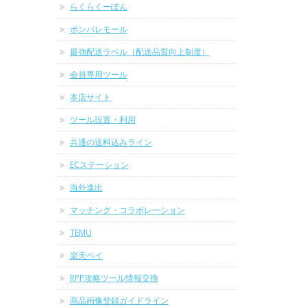
らくらくーぽん
ポンパレモール
最強配送ラベル（配送品質向上制度）
会員専用ツール
本店サイト
ツール設置・利用
共通の送料込みライン
ECステーション
海外進出
マッチング・コラボレーション
TEMU
楽天ペイ
RPP攻略ツール情報交換
商品画像登録ガイドライン