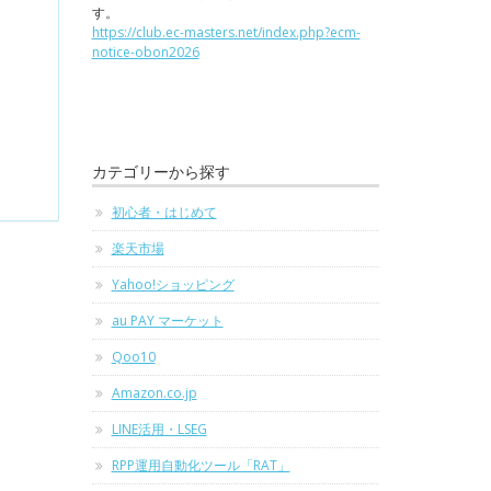
す。
https://club.ec-masters.net/index.php?ecm-
notice-obon2026
カテゴリーから探す
初心者・はじめて
楽天市場
Yahoo!ショッピング
au PAY マーケット
Qoo10
Amazon.co.jp
LINE活用・LSEG
RPP運用自動化ツール「RAT」