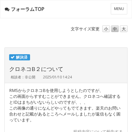
フォーラムTOP
メ
MENU
ニ
ュ
ー
文字サイズ
変更
小
中
大
解決済
クロネコB２について
相談者：非公開
2025/01/10 14:24
RMSからクロネコBを使用しようとしたのですが、
この画面からすすむことができません。クロネコへ確認する
とIDはまちがいないらしいのですが、、、
この画像の通りになんどやってもでてきます。楽天のお問い
合わせと記載があるところへメールしましたが返信もなく困
っています。
投稿内容について報告する