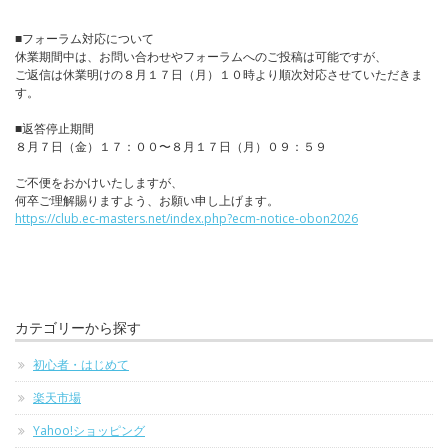
■フォーラム対応について
休業期間中は、お問い合わせやフォーラムへのご投稿は可能ですが、
ご返信は休業明けの８月１７日（月）１０時より順次対応させていただきま
す。
■返答停止期間
８月７日（金）１７：００〜８月１７日（月）０９：５９
ご不便をおかけいたしますが、
何卒ご理解賜りますよう、お願い申し上げます。
https://club.ec-masters.net/index.php?ecm-notice-obon2026
カテゴリーから探す
初心者・はじめて
楽天市場
Yahoo!ショッピング