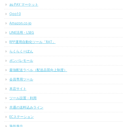
au PAY マーケット
Qoo10
Amazon.co.jp
LINE活用・LSEG
RPP運用自動化ツール「RAT」
らくらくーぽん
ポンパレモール
最強配送ラベル（配送品質向上制度）
会員専用ツール
本店サイト
ツール設置・利用
共通の送料込みライン
ECステーション
海外進出