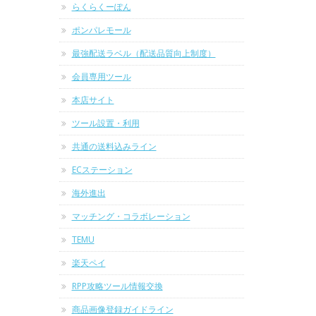
らくらくーぽん
ポンパレモール
最強配送ラベル（配送品質向上制度）
会員専用ツール
本店サイト
ツール設置・利用
共通の送料込みライン
ECステーション
海外進出
マッチング・コラボレーション
TEMU
楽天ペイ
RPP攻略ツール情報交換
商品画像登録ガイドライン