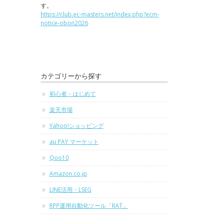
す。
https://club.ec-masters.net/index.php?ecm-
notice-obon2026
カテゴリーから探す
初心者・はじめて
楽天市場
Yahoo!ショッピング
au PAY マーケット
Qoo10
Amazon.co.jp
LINE活用・LSEG
RPP運用自動化ツール「RAT」