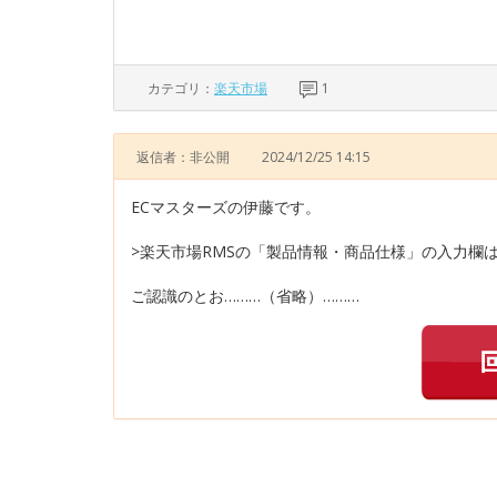
カテゴリ：
楽天市場
1
返信者：非公開
2024/12/25 14:15
ECマスターズの伊藤です。
>楽天市場RMSの「製品情報・商品仕様」の入力欄
ご認識のとお………（省略）………