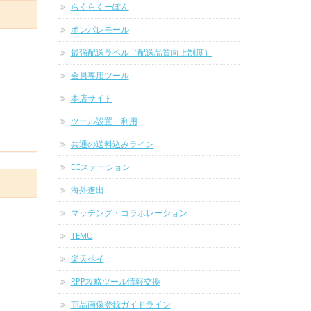
らくらくーぽん
ポンパレモール
最強配送ラベル（配送品質向上制度）
会員専用ツール
本店サイト
ツール設置・利用
共通の送料込みライン
ECステーション
海外進出
マッチング・コラボレーション
TEMU
楽天ペイ
RPP攻略ツール情報交換
商品画像登録ガイドライン