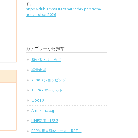
す。
https://club.ec-masters.net/index.php?ecm-
notice-obon2026
カテゴリーから探す
初心者・はじめて
楽天市場
Yahoo!ショッピング
au PAY マーケット
Qoo10
Amazon.co.jp
LINE活用・LSEG
RPP運用自動化ツール「RAT」