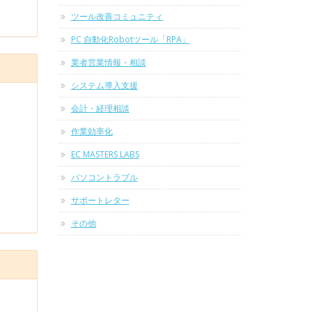
ツール改善コミュニティ
PC 自動化Robotツール「RPA」
業者営業情報・相談
システム導入支援
会計・経理相談
作業効率化
EC MASTERS LABS
パソコントラブル
サポートレター
その他