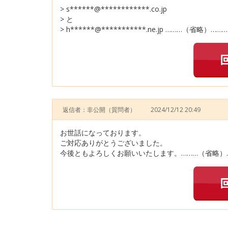
> s******@************.co.jp
> と
> h******@***********.ne.jp ………（省略）………
返信者：非公開
（質問者）
2024/12/12 20:49
お世話になっております。
ご対応ありがとうございました。
今後ともよろしくお願いいたします。………（省略）