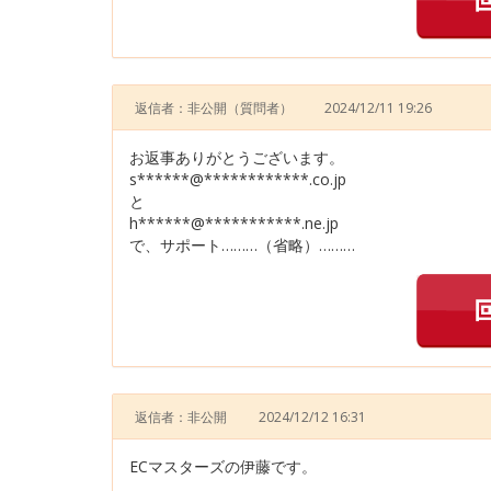
返信者：非公開
（質問者）
2024/12/11 19:26
お返事ありがとうございます。
s******@************.co.jp
と
h******@***********.ne.jp
で、サポート………（省略）………
返信者：非公開
2024/12/12 16:31
ECマスターズの伊藤です。