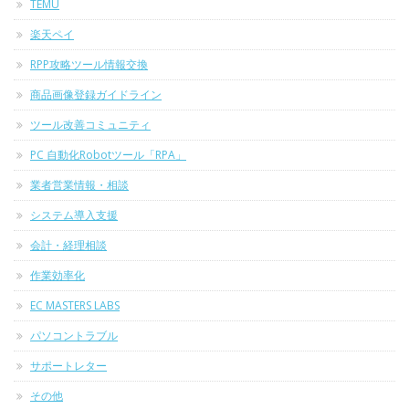
TEMU
楽天ペイ
RPP攻略ツール情報交換
商品画像登録ガイドライン
ツール改善コミュニティ
PC 自動化Robotツール「RPA」
業者営業情報・相談
システム導入支援
会計・経理相談
作業効率化
EC MASTERS LABS
パソコントラブル
サポートレター
その他