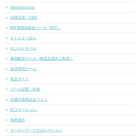
Amazon.co.jp
LINE活用・LSEG
RPP運用自動化ツール「RAT」
らくらくーぽん
ポンパレモール
最強配送ラベル（配送品質向上制度）
会員専用ツール
本店サイト
ツール設置・利用
共通の送料込みライン
ECステーション
海外進出
マッチング・コラボレーション