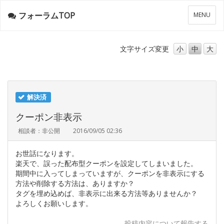
フォーラムTOP
メ
MENU
ニ
ュ
ー
文字サイズ
変更
小
中
大
解決済
クーポン非表示
相談者：非公開
2016/09/05 02:36
お世話になります。
楽天で、誤った配布型クーポンを設定してしまいました。
期間中に入ってしまっていますが、クーポンを非表示にする
方法や削除する方法は、ありますか？
タグを埋め込めば、非表示に出来る方法等ありませんか？
よろしくお願いします。
投稿内容について報告する