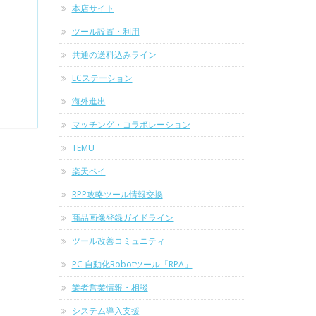
本店サイト
ツール設置・利用
共通の送料込みライン
ECステーション
海外進出
マッチング・コラボレーション
TEMU
楽天ペイ
RPP攻略ツール情報交換
商品画像登録ガイドライン
ツール改善コミュニティ
PC 自動化Robotツール「RPA」
業者営業情報・相談
システム導入支援