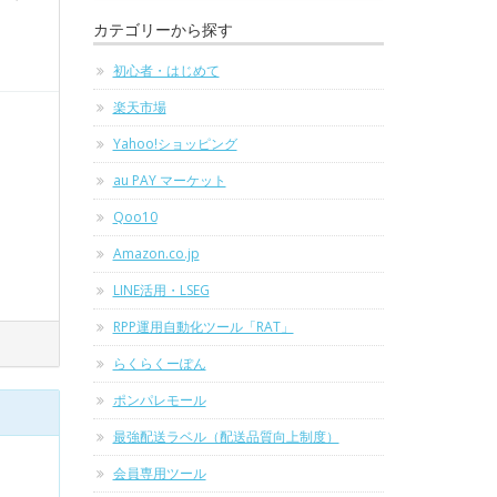
カテゴリーから探す
初心者・はじめて
楽天市場
Yahoo!ショッピング
au PAY マーケット
Qoo10
Amazon.co.jp
LINE活用・LSEG
RPP運用自動化ツール「RAT」
らくらくーぽん
ポンパレモール
最強配送ラベル（配送品質向上制度）
会員専用ツール