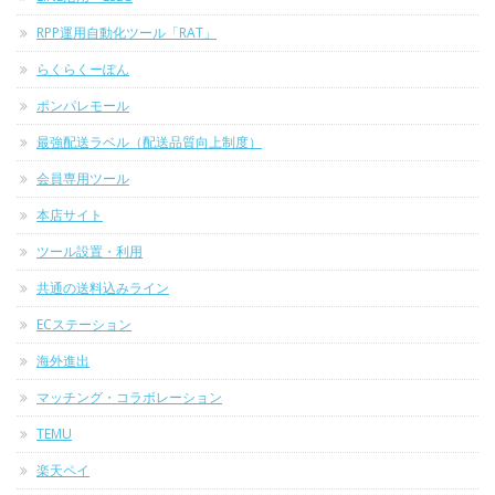
RPP運用自動化ツール「RAT」
らくらくーぽん
ポンパレモール
最強配送ラベル（配送品質向上制度）
会員専用ツール
本店サイト
ツール設置・利用
共通の送料込みライン
ECステーション
海外進出
マッチング・コラボレーション
TEMU
楽天ペイ