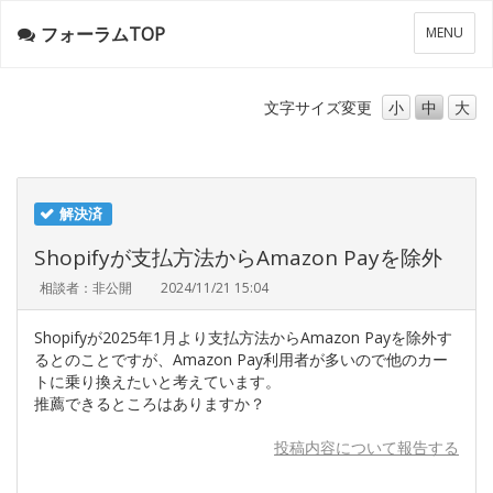
フォーラムTOP
メ
MENU
ニ
ュ
ー
文字サイズ
変更
小
中
大
解決済
Shopifyが支払方法からAmazon Payを除外
相談者：非公開
2024/11/21 15:04
Shopifyが2025年1月より支払方法からAmazon Payを除外す
るとのことですが、Amazon Pay利用者が多いので他のカー
トに乗り換えたいと考えています。
推薦できるところはありますか？
投稿内容について報告する