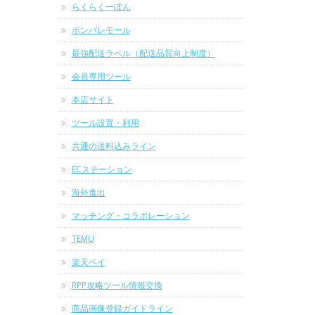
らくらくーぽん
ポンパレモール
最強配送ラベル（配送品質向上制度）
会員専用ツール
本店サイト
ツール設置・利用
共通の送料込みライン
ECステーション
海外進出
マッチング・コラボレーション
TEMU
楽天ペイ
RPP攻略ツール情報交換
商品画像登録ガイドライン