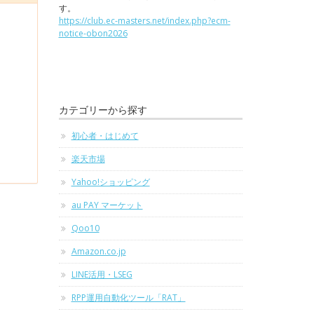
す。
https://club.ec-masters.net/index.php?ecm-
notice-obon2026
カテゴリーから探す
初心者・はじめて
楽天市場
Yahoo!ショッピング
au PAY マーケット
Qoo10
Amazon.co.jp
LINE活用・LSEG
RPP運用自動化ツール「RAT」