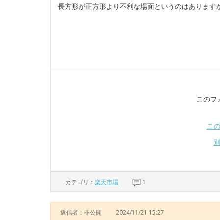
長方形が正方形より不利な場面というのはあります
このフ
こ
カテゴリ：
楽天市場
1
返信者：非公開
2024/11/21 15:27