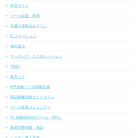
本店サイト
ツール設置・利用
共通の送料込みライン
ECステーション
海外進出
マッチング・コラボレーション
TEMU
楽天ペイ
RPP攻略ツール情報交換
商品画像登録ガイドライン
ツール改善コミュニティ
PC 自動化Robotツール「RPA」
業者営業情報・相談
システム導入支援