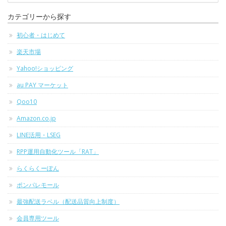
カテゴリーから探す
初心者・はじめて
楽天市場
Yahoo!ショッピング
au PAY マーケット
Qoo10
Amazon.co.jp
LINE活用・LSEG
RPP運用自動化ツール「RAT」
らくらくーぽん
ポンパレモール
最強配送ラベル（配送品質向上制度）
会員専用ツール