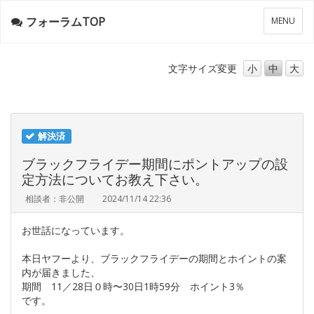
フォーラムTOP
メ
MENU
ニ
ュ
ー
文字サイズ
変更
小
中
大
解決済
ブラックフライデー期間にポントアップの設
定方法についてお教え下さい。
相談者：非公開
2024/11/14 22:36
お世話になっています。
本日ヤフーより、ブラックフライデーの期間とホイントの案
内が届きました、
期間 11／28日０時〜30日1時59分 ホイント3％
です。