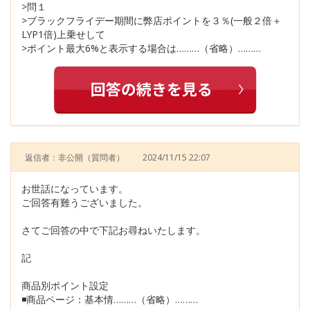
>問１
>ブラックフライデー期間に弊店ポイントを３％(一般２倍＋
LYP1倍)上乗せして
>ポイント最大6%と表示する場合は………（省略）………
返信者：非公開
（質問者）
2024/11/15 22:07
お世話になっています。
ご回答有難うございました。
さてご回答の中で下記お尋ねいたします。
記
商品別ポイント設定
◾️商品ページ：基本情………（省略）………