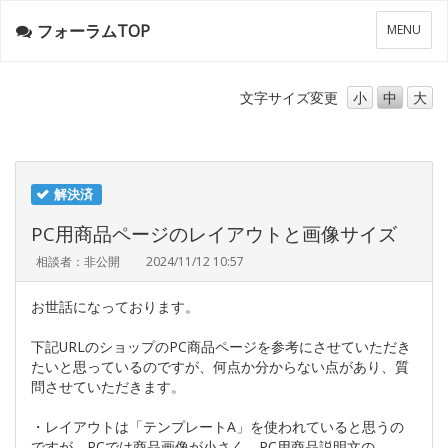
フォーラムTOP
メ
MENU
ニ
ュ
ー
文字サイズ
変更
小
中
大
解決済
PC用商品ページのレイアウトと画像サイズ
相談者：非公開
2024/11/12 10:57
お世話になっております。
下記URLのショップのPC商品ページを参考にさせていただき
たいと思っているのですが、何点か分からない点があり、質
問させていただきます。
・レイアウトは「テンプレートA」を使われていると思うの
ですが、PCでは商品画像が小さく、PC用商品説明文の