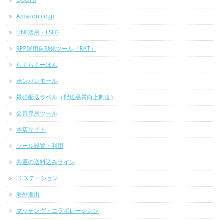
Amazon.co.jp
LINE活用・LSEG
RPP運用自動化ツール「RAT」
らくらくーぽん
ポンパレモール
最強配送ラベル（配送品質向上制度）
会員専用ツール
本店サイト
ツール設置・利用
共通の送料込みライン
ECステーション
海外進出
マッチング・コラボレーション