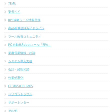
TEMU
楽天ペイ
RPP攻略ツール情報交換
商品画像登録ガイドライン
ツール改善コミュニティ
PC 自動化Robotツール「RPA」
業者営業情報・相談
システム導入支援
会計・経理相談
作業効率化
EC MASTERS LABS
パソコントラブル
サポートレター
その他