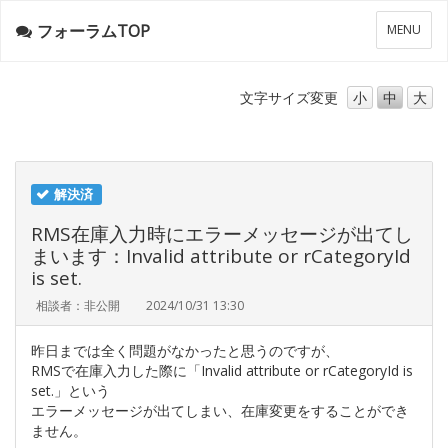
フォーラムTOP
メ
MENU
ニ
ュ
ー
文字サイズ
変更
小
中
大
解決済
RMS在庫入力時にエラーメッセージが出てし
まいます：Invalid attribute or rCategoryId
is set.
相談者：非公開
2024/10/31 13:30
昨日までは全く問題がなかったと思うのですが、
RMSで在庫入力した際に「Invalid attribute or rCategoryId is
set.」という
エラーメッセージが出てしまい、在庫変更をすることができ
ません。