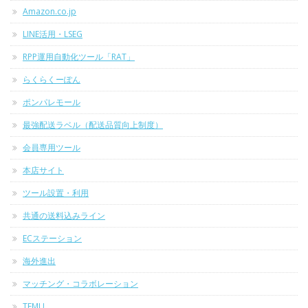
Amazon.co.jp
LINE活用・LSEG
RPP運用自動化ツール「RAT」
らくらくーぽん
ポンパレモール
最強配送ラベル（配送品質向上制度）
会員専用ツール
本店サイト
ツール設置・利用
共通の送料込みライン
ECステーション
海外進出
マッチング・コラボレーション
TEMU