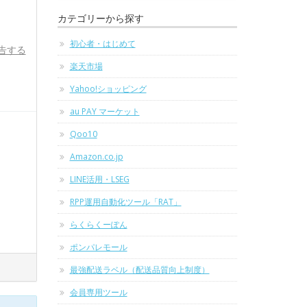
カテゴリーから探す
初心者・はじめて
告する
楽天市場
Yahoo!ショッピング
au PAY マーケット
Qoo10
Amazon.co.jp
LINE活用・LSEG
RPP運用自動化ツール「RAT」
らくらくーぽん
ポンパレモール
最強配送ラベル（配送品質向上制度）
会員専用ツール