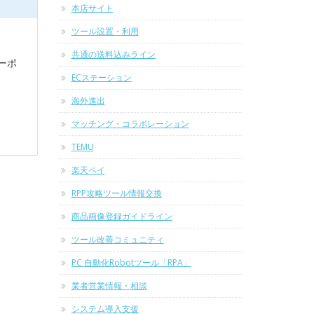
本店サイト
ツール設置・利用
共通の送料込みライン
ーポ
ECステーション
海外進出
マッチング・コラボレーション
TEMU
楽天ペイ
RPP攻略ツール情報交換
商品画像登録ガイドライン
ツール改善コミュニティ
PC 自動化Robotツール「RPA」
業者営業情報・相談
システム導入支援