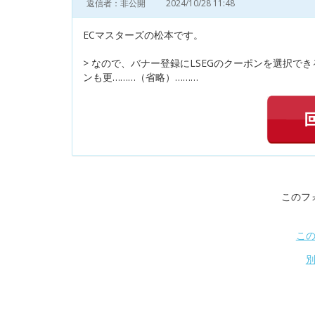
返信者：非公開
2024/10/28 11:48
ECマスターズの松本です。
> なので、バナー登録にLSEGのクーポンを選択
ンも更………（省略）………
このフ
こ