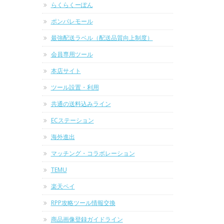
らくらくーぽん
ポンパレモール
最強配送ラベル（配送品質向上制度）
会員専用ツール
本店サイト
ツール設置・利用
共通の送料込みライン
ECステーション
海外進出
マッチング・コラボレーション
TEMU
楽天ペイ
RPP攻略ツール情報交換
商品画像登録ガイドライン