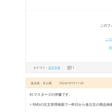
このフ
こ
カテゴリ：
楽天市場
1
返信者：非公開
2024/10/10 11:26
ECマスターズの伊藤です。
> RMSの注文管理画面で一昨日から各注文の商品画