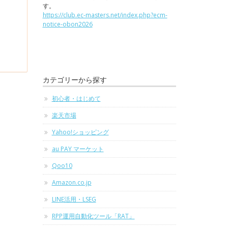
す。
https://club.ec-masters.net/index.php?ecm-
notice-obon2026
カテゴリーから探す
初心者・はじめて
楽天市場
Yahoo!ショッピング
au PAY マーケット
Qoo10
Amazon.co.jp
LINE活用・LSEG
RPP運用自動化ツール「RAT」