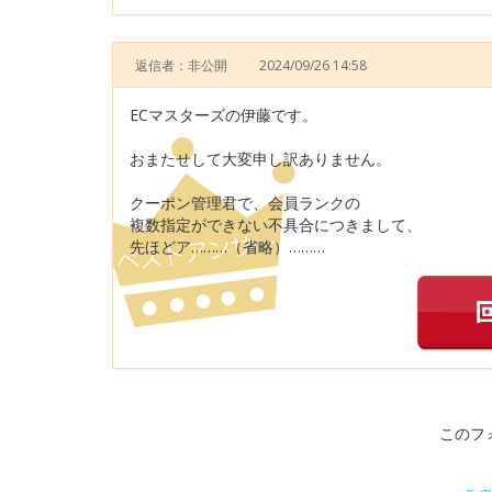
返信者：非公開
2024/09/26 14:58
ECマスターズの伊藤です。
おまたせして大変申し訳ありません。
クーポン管理君で、会員ランクの
複数指定ができない不具合につきまして、
先ほどア………（省略）………
このフ