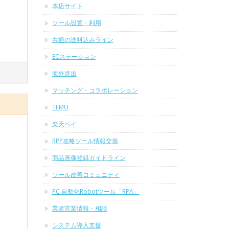
本店サイト
ツール設置・利用
共通の送料込みライン
ECステーション
海外進出
マッチング・コラボレーション
TEMU
楽天ペイ
RPP攻略ツール情報交換
商品画像登録ガイドライン
ツール改善コミュニティ
PC 自動化Robotツール「RPA」
業者営業情報・相談
システム導入支援