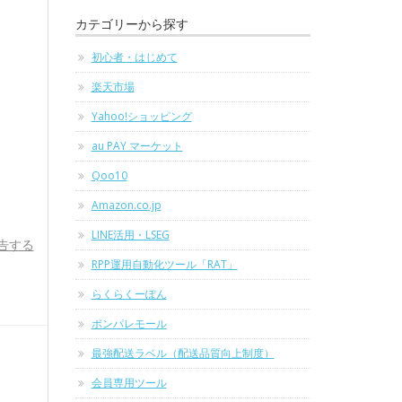
カテゴリーから探す
初心者・はじめて
楽天市場
Yahoo!ショッピング
au PAY マーケット
Qoo10
Amazon.co.jp
LINE活用・LSEG
告する
RPP運用自動化ツール「RAT」
らくらくーぽん
ポンパレモール
最強配送ラベル（配送品質向上制度）
会員専用ツール