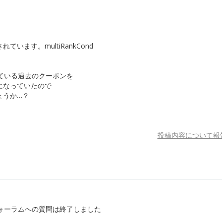
ます。multiRankCond
ている過去のクーポンを
になっていたので
ょうか…？
。
投稿内容について報
ォーラムへの質問は終了しました