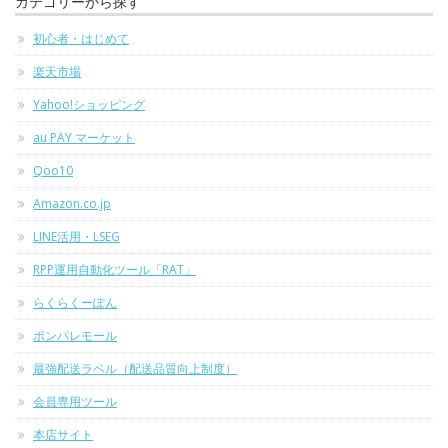
カテゴリーから探す
初心者・はじめて
楽天市場
Yahoo!ショッピング
au PAY マーケット
Qoo10
Amazon.co.jp
LINE活用・LSEG
RPP運用自動化ツール「RAT」
らくらくーぽん
ポンパレモール
最強配送ラベル（配送品質向上制度）
会員専用ツール
本店サイト