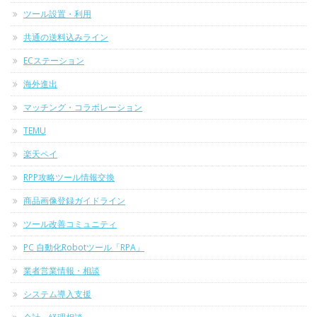
ツール設置・利用
共通の送料込みライン
ECステーション
海外進出
マッチング・コラボレーション
TEMU
楽天ペイ
RPP攻略ツール情報交換
商品画像登録ガイドライン
ツール改善コミュニティ
PC 自動化Robotツール「RPA」
業者営業情報・相談
システム導入支援