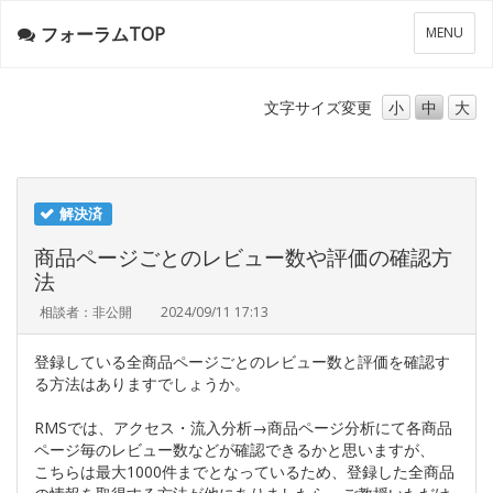
フォーラムTOP
メ
MENU
ニ
ュ
ー
文字サイズ
変更
小
中
大
解決済
商品ページごとのレビュー数や評価の確認方
法
相談者：非公開
2024/09/11 17:13
登録している全商品ページごとのレビュー数と評価を確認す
る方法はありますでしょうか。
RMSでは、アクセス・流入分析→商品ページ分析にて各商品
ページ毎のレビュー数などが確認できるかと思いますが、
こちらは最大1000件までとなっているため、登録した全商品