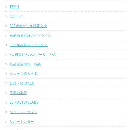
TEMU
楽天ペイ
RPP攻略ツール情報交換
商品画像登録ガイドライン
ツール改善コミュニティ
PC 自動化Robotツール「RPA」
業者営業情報・相談
システム導入支援
会計・経理相談
作業効率化
EC MASTERS LABS
パソコントラブル
サポートレター