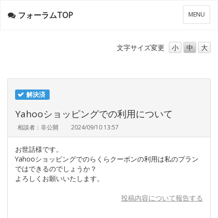
フォーラムTOP
メ
MENU
ニ
ュ
ー
文字サイズ
変更
小
中
大
解決済
Yahooショッピングでの利用について
相談者：非公開
2024/09/10 13:57
お世話様です。
Yahooショッピングでのらくらクーポンの利用は私のプラン
ではできるのでしょうか？
よろしくお願いいたします。
投稿内容について報告する