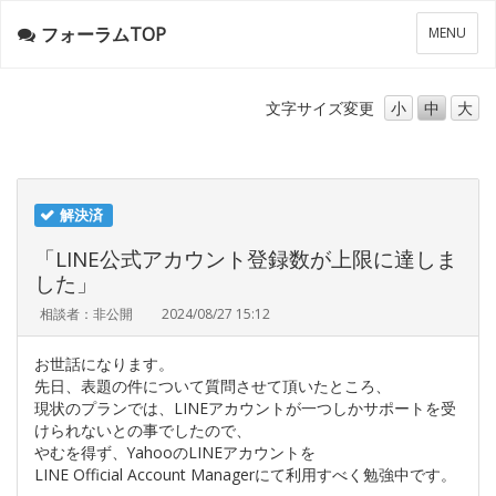
フォーラムTOP
メ
MENU
ニ
ュ
ー
文字サイズ
変更
小
中
大
解決済
「LINE公式アカウント登録数が上限に達しま
した」
相談者：非公開
2024/08/27 15:12
お世話になります。
先日、表題の件について質問させて頂いたところ、
現状のプランでは、LINEアカウントが一つしかサポートを受
けられないとの事でしたので、
やむを得ず、YahooのLINEアカウントを
LINE Official Account Managerにて利用すべく勉強中です。