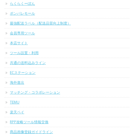
らくらくーぽん
ポンパレモール
最強配送ラベル（配送品質向上制度）
会員専用ツール
本店サイト
ツール設置・利用
共通の送料込みライン
ECステーション
海外進出
マッチング・コラボレーション
TEMU
楽天ペイ
RPP攻略ツール情報交換
商品画像登録ガイドライン