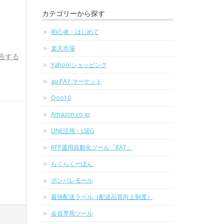
カテゴリーから探す
初心者・はじめて
楽天市場
告する
Yahoo!ショッピング
au PAY マーケット
Qoo10
Amazon.co.jp
LINE活用・LSEG
RPP運用自動化ツール「RAT」
らくらくーぽん
ポンパレモール
最強配送ラベル（配送品質向上制度）
会員専用ツール