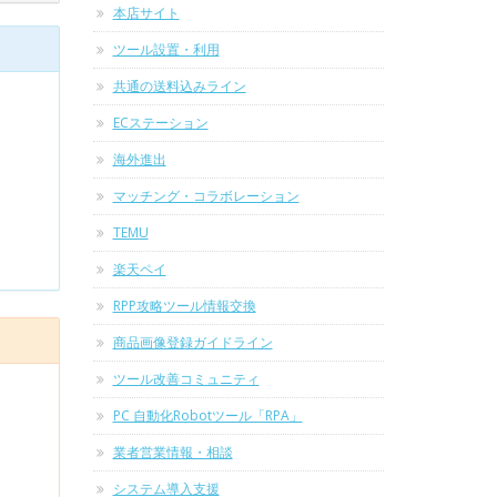
本店サイト
ツール設置・利用
共通の送料込みライン
ECステーション
海外進出
マッチング・コラボレーション
TEMU
楽天ペイ
RPP攻略ツール情報交換
商品画像登録ガイドライン
ツール改善コミュニティ
PC 自動化Robotツール「RPA」
業者営業情報・相談
システム導入支援