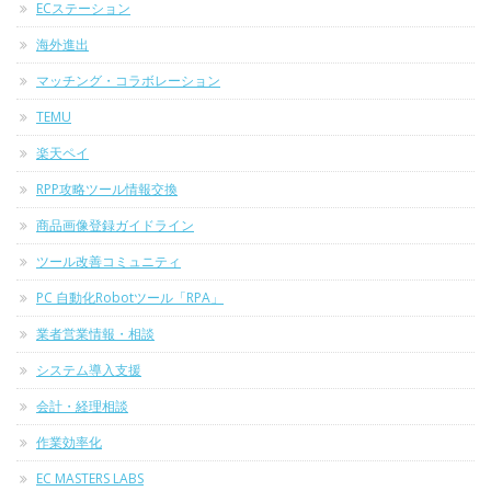
ECステーション
海外進出
マッチング・コラボレーション
TEMU
楽天ペイ
RPP攻略ツール情報交換
商品画像登録ガイドライン
ツール改善コミュニティ
PC 自動化Robotツール「RPA」
業者営業情報・相談
システム導入支援
会計・経理相談
作業効率化
EC MASTERS LABS