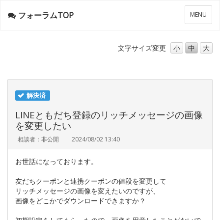
フォーラムTOP
メ
MENU
ニ
ュ
ー
文字サイズ
変更
小
中
大
解決済
LINEともだち登録のリッチメッセージの画像
を変更したい
相談者：非公開
2024/08/02 13:40
お世話になっております。
友だちクーポンと連携クーポンの値段を変更して
リッチメッセージの画像を変えたいのですが、
画像をどこかでダウンロードできますか？