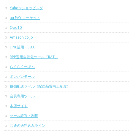
Yahoo!ショッピング
au PAY マーケット
Qoo10
Amazon.co.jp
LINE活用・LSEG
RPP運用自動化ツール「RAT」
らくらくーぽん
ポンパレモール
最強配送ラベル（配送品質向上制度）
会員専用ツール
本店サイト
ツール設置・利用
共通の送料込みライン