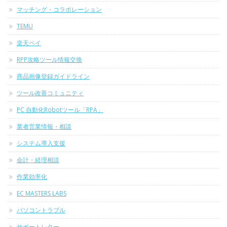
マッチング・コラボレーション
TEMU
楽天ペイ
RPP攻略ツール情報交換
商品画像登録ガイドライン
ツール改善コミュニティ
PC 自動化Robotツール「RPA」
業者営業情報・相談
システム導入支援
会計・経理相談
作業効率化
EC MASTERS LABS
パソコントラブル
サポートレター