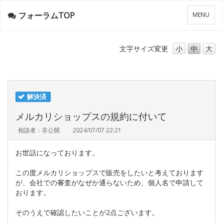
フォーラムTOP
メ
MENU
ニ
ュ
ー
文字サイズ
変更
小
中
大
解決済
メルカリショップスの規約に付いて
相談者：非公開
2024/07/07 22:21
お世話になっております。
この度メルカリショップスで販売をしたいと考えております
が、会社での審査がなぜか通らないため、個人名で申請して
おります。
そのうえで確認したいことが2点ございます。