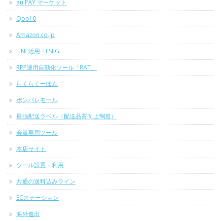
au PAY マーケット
Qoo10
Amazon.co.jp
LINE活用・LSEG
RPP運用自動化ツール「RAT」
らくらくーぽん
ポンパレモール
最強配送ラベル（配送品質向上制度）
会員専用ツール
本店サイト
ツール設置・利用
共通の送料込みライン
ECステーション
海外進出