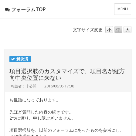
フォーラムTOP
メ
MENU
ニ
ュ
ー
文字サイズ
変更
小
中
大
解決済
項目選択肢のカスタマイズで、項目名が縦方
向中央位置に来ない
相談者：非公開
2016/08/05 17:30
お世話になっております。
先ほど質問した内容の続きです。
2つに渡り、申し訳ございません。
項目選択肢を、以前のフォーラムにあったものを参考にし、