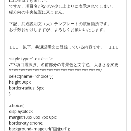
ほぼ作成できました。
ですが、項目名がなぜか少し上よりに表示されてしまい、
縦方向の中央位置に来ません。
下記、共通説明文（大）テンプレートの該当箇所です。
お手数おかけしますが、よろしくお願いいたします。
↓↓↓ 以下、共通説明文に登録している内容です。 ↓↓↓
<style type="text/css">
/*7.項目選択肢、名前部分の背景色と文字色、大きさを変更
***************************************/
select[name="choice"]{
height:30px;
border-radius: 5px;
}
.choice{
display:block;
margin:10px 0px 7px 0px;
border-style:none;
background-image:url("画像url");