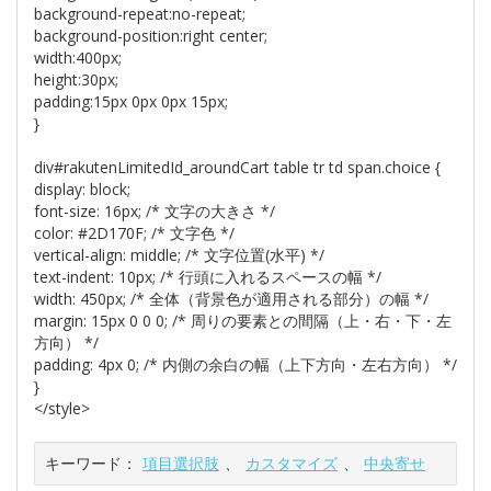
background-repeat:no-repeat;
background-position:right center;
width:400px;
height:30px;
padding:15px 0px 0px 15px;
}
div#rakutenLimitedId_aroundCart table tr td span.choice {
display: block;
font-size: 16px; /* 文字の大きさ */
color: #2D170F; /* 文字色 */
vertical-align: middle; /* 文字位置(水平) */
text-indent: 10px; /* 行頭に入れるスペースの幅 */
width: 450px; /* 全体（背景色が適用される部分）の幅 */
margin: 15px 0 0 0; /* 周りの要素との間隔（上・右・下・左
方向） */
padding: 4px 0; /* 内側の余白の幅（上下方向・左右方向） */
}
</style>
キーワード：
項目選択肢
、
カスタマイズ
、
中央寄せ