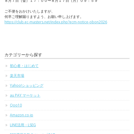
８月７日（金）１７：００〜８月１７日（月）０９：５９
ご不便をおかけいたしますが、
何卒ご理解賜りますよう、お願い申し上げます。
https://club.ec-masters.net/index.php?ecm-notice-obon2026
カテゴリーから探す
初心者・はじめて
楽天市場
Yahoo!ショッピング
au PAY マーケット
Qoo10
Amazon.co.jp
LINE活用・LSEG