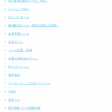
RPP運用自動化ツール「RAT」
らくらくーぽん
ポンパレモール
最強配送ラベル（配送品質向上制度）
会員専用ツール
本店サイト
ツール設置・利用
共通の送料込みライン
ECステーション
海外進出
マッチング・コラボレーション
TEMU
楽天ペイ
RPP攻略ツール情報交換