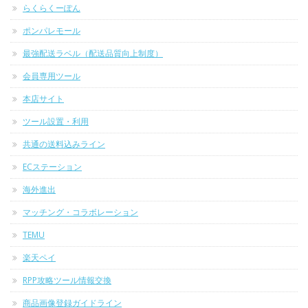
らくらくーぽん
ポンパレモール
最強配送ラベル（配送品質向上制度）
会員専用ツール
本店サイト
ツール設置・利用
共通の送料込みライン
ECステーション
海外進出
マッチング・コラボレーション
TEMU
楽天ペイ
RPP攻略ツール情報交換
商品画像登録ガイドライン