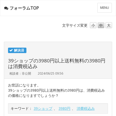
フォーラムTOP
メ
MENU
ニ
ュ
ー
文字サイズ
変更
小
中
大
解決済
39ショップの3980円以上送料無料の3980円
は消費税込み
相談者：非公開
2024/06/25 09:56
お世話になります。
39ショップの3980円以上送料無料の3980円は、消費税込み
の価格になりますでしょうか？
キーワード：
39ショップ
、
3980円
、
消費税込み