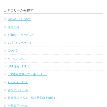
カテゴリーから探す
初心者・はじめて
楽天市場
Yahoo!ショッピング
au PAY マーケット
Qoo10
Amazon.co.jp
LINE活用・LSEG
RPP運用自動化ツール「RAT」
らくらくーぽん
ポンパレモール
最強配送ラベル（配送品質向上制度）
会員専用ツール