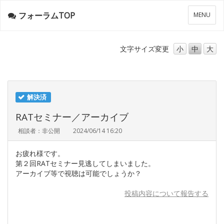
フォーラムTOP
メ
MENU
ニ
ュ
ー
文字サイズ
変更
小
中
大
解決済
RATセミナー／アーカイブ
相談者：非公開
2024/06/14 16:20
お疲れ様です。
第２回RATセミナー見逃してしまいました。
アーカイブ等で視聴は可能でしょうか？
投稿内容について報告する