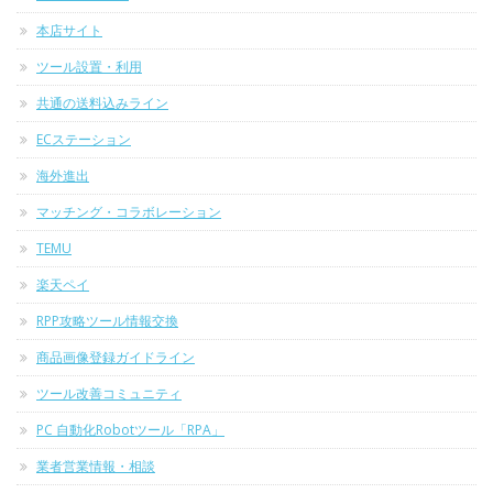
本店サイト
ツール設置・利用
共通の送料込みライン
ECステーション
海外進出
マッチング・コラボレーション
TEMU
楽天ペイ
RPP攻略ツール情報交換
商品画像登録ガイドライン
ツール改善コミュニティ
PC 自動化Robotツール「RPA」
業者営業情報・相談