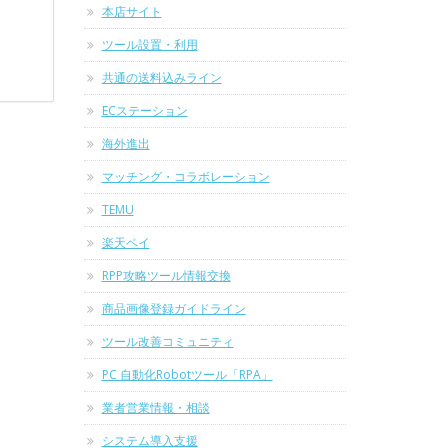
本店サイト
ツール設置・利用
共通の送料込みライン
ECステーション
海外進出
マッチング・コラボレーション
TEMU
楽天ペイ
RPP攻略ツール情報交換
商品画像登録ガイドライン
ツール改善コミュニティ
PC 自動化Robotツール「RPA」
業者営業情報・相談
システム導入支援