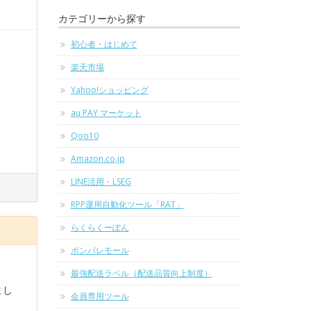
カテゴリーから探す
初心者・はじめて
楽天市場
Yahoo!ショッピング
au PAY マーケット
Qoo10
Amazon.co.jp
LINE活用・LSEG
RPP運用自動化ツール「RAT」
らくらくーぽん
ポンパレモール
最強配送ラベル（配送品質向上制度）
まし
会員専用ツール