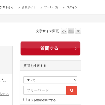
ゲスト
さん
会員サイト
ツール一覧
ログイン
文字サイズ
変更
小
中
大
質問を検索する
した。
告する
返信も検索対象にする