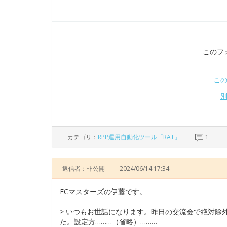
このフ
こ
カテゴリ：
RPP運用自動化ツール「RAT」
1
返信者：非公開
2024/06/14 17:34
ECマスターズの伊藤です。
> いつもお世話になります。昨日の交流会で絶対除
た。設定方………（省略）………