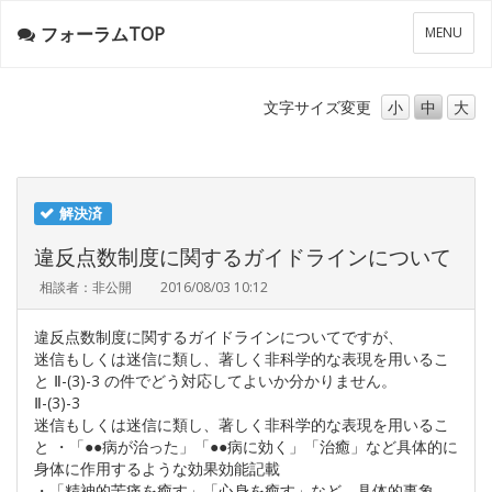
フォーラムTOP
メ
MENU
ニ
ュ
ー
文字サイズ
変更
小
中
大
解決済
違反点数制度に関するガイドラインについて
相談者：非公開
2016/08/03 10:12
違反点数制度に関するガイドラインについてですが、
迷信もしくは迷信に類し、著しく非科学的な表現を用いるこ
と Ⅱ-(3)-3 の件でどう対応してよいか分かりません。
Ⅱ-(3)-3
迷信もしくは迷信に類し、著しく非科学的な表現を用いるこ
と ・「●●病が治った」「●●病に効く」「治癒」など具体的に
身体に作用するような効果効能記載
・「精神的苦痛を癒す」「心身を癒す」など、具体的事象、