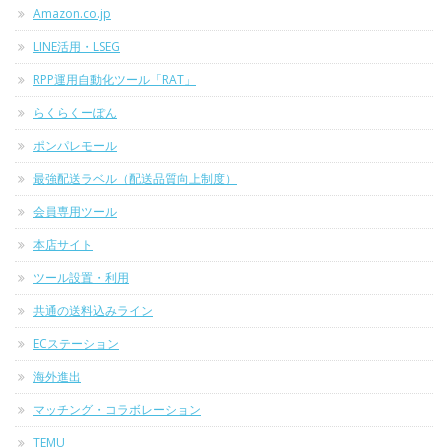
Amazon.co.jp
LINE活用・LSEG
RPP運用自動化ツール「RAT」
らくらくーぽん
ポンパレモール
最強配送ラベル（配送品質向上制度）
会員専用ツール
本店サイト
ツール設置・利用
共通の送料込みライン
ECステーション
海外進出
マッチング・コラボレーション
TEMU