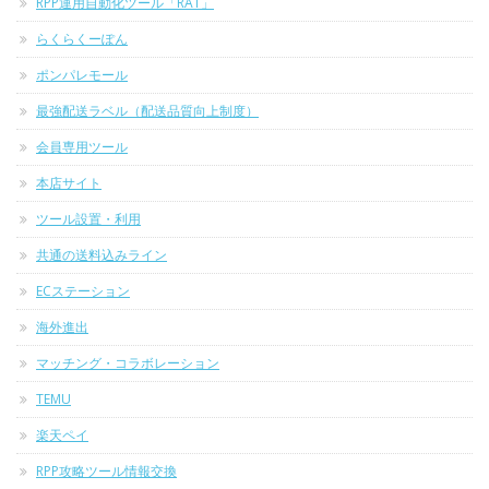
RPP運用自動化ツール「RAT」
らくらくーぽん
ポンパレモール
最強配送ラベル（配送品質向上制度）
会員専用ツール
本店サイト
ツール設置・利用
共通の送料込みライン
ECステーション
海外進出
マッチング・コラボレーション
TEMU
楽天ペイ
RPP攻略ツール情報交換