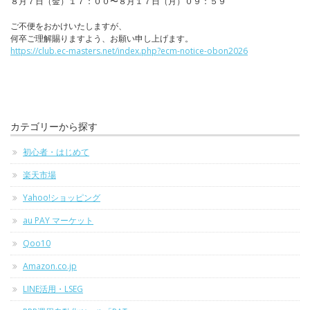
８月７日（金）１７：００〜８月１７日（月）０９：５９
ご不便をおかけいたしますが、
何卒ご理解賜りますよう、お願い申し上げます。
https://club.ec-masters.net/index.php?ecm-notice-obon2026
カテゴリーから探す
初心者・はじめて
楽天市場
Yahoo!ショッピング
au PAY マーケット
Qoo10
Amazon.co.jp
LINE活用・LSEG