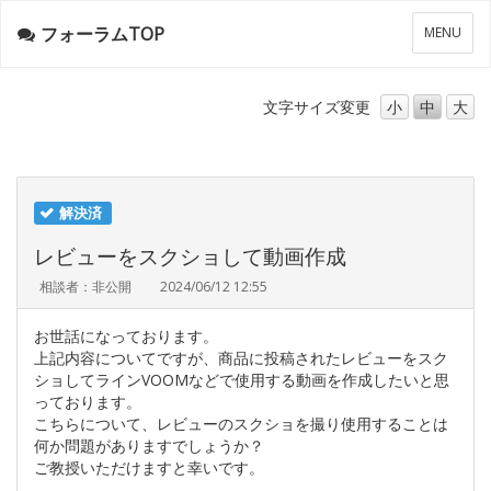
フォーラムTOP
メ
MENU
ニ
ュ
ー
文字サイズ
変更
小
中
大
解決済
レビューをスクショして動画作成
相談者：非公開
2024/06/12 12:55
お世話になっております。
上記内容についてですが、商品に投稿されたレビューをスク
ショしてラインVOOMなどで使用する動画を作成したいと思
っております。
こちらについて、レビューのスクショを撮り使用することは
何か問題がありますでしょうか？
ご教授いただけますと幸いです。