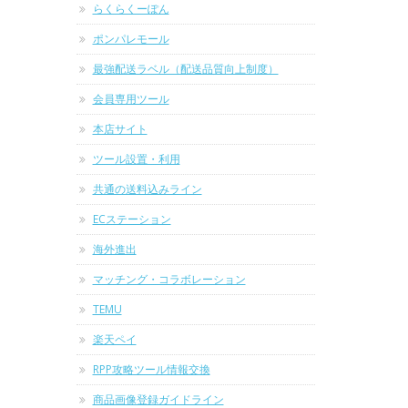
らくらくーぽん
ポンパレモール
最強配送ラベル（配送品質向上制度）
会員専用ツール
本店サイト
ツール設置・利用
共通の送料込みライン
ECステーション
海外進出
マッチング・コラボレーション
TEMU
楽天ペイ
RPP攻略ツール情報交換
商品画像登録ガイドライン