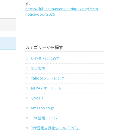
す。
https://club.ec-masters.net/index.php?ecm-
notice-obon2026
カテゴリーから探す
初心者・はじめて
楽天市場
Yahoo!ショッピング
au PAY マーケット
Qoo10
Amazon.co.jp
LINE活用・LSEG
RPP運用自動化ツール「RAT」