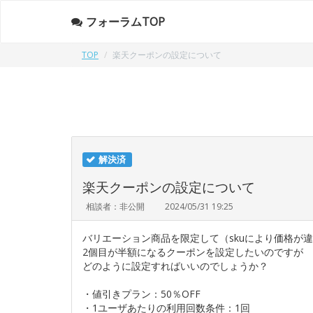
フォーラムTOP
TOP
楽天クーポンの設定について
解決済
楽天クーポンの設定について
相談者：非公開
2024/05/31 19:25
バリエーション商品を限定して（skuにより価格が
2個目が半額になるクーポンを設定したいのですが
どのように設定すればいいのでしょうか？
・値引きプラン：50％OFF
・1ユーザあたりの利用回数条件：1回