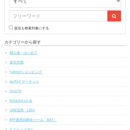
返信も検索対象にする
カテゴリーから探す
初心者・はじめて
楽天市場
Yahoo!ショッピング
au PAY マーケット
Qoo10
Amazon.co.jp
LINE活用・LSEG
RPP運用自動化ツール「RAT」
らくらくーぽん