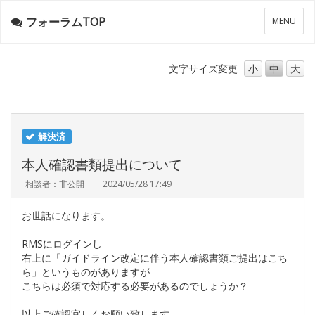
フォーラムTOP
メ
MENU
ニ
ュ
ー
文字サイズ
変更
小
中
大
解決済
本人確認書類提出について
相談者：非公開
2024/05/28 17:49
お世話になります。
RMSにログインし
右上に「ガイドライン改定に伴う本人確認書類ご提出はこち
ら」というものがありますが
こちらは必須で対応する必要があるのでしょうか？
以上ご確認宜しくお願い致します。