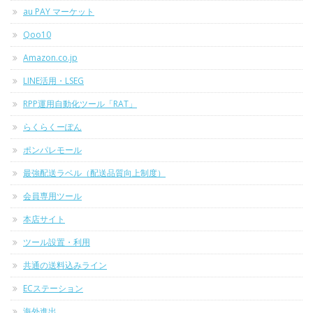
au PAY マーケット
Qoo10
Amazon.co.jp
LINE活用・LSEG
RPP運用自動化ツール「RAT」
らくらくーぽん
ポンパレモール
最強配送ラベル（配送品質向上制度）
会員専用ツール
本店サイト
ツール設置・利用
共通の送料込みライン
ECステーション
海外進出