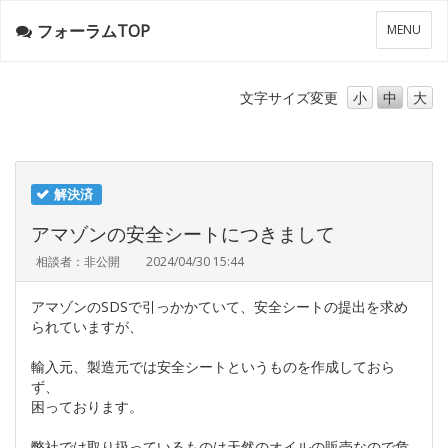
フォーラムTOP
メ
MENU
ニ
ュ
ー
文字サイズ
変更
小
中
大
解決済
アマゾンの安全シートにつきまして
相談者：非公開
2024/04/30 15:44
アマゾンのSDSで引っかかていて、安全シートの提出を求め
られていますが、
輸入元、製造元では安全シートというものを作成しておら
ず、
困っております。
弊社では取り扱っているものは天然のオイルの販売なので危