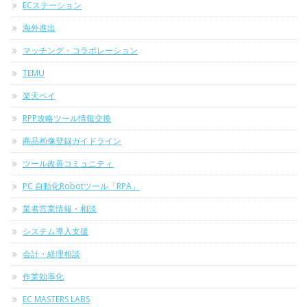
ECステーション
海外進出
マッチング・コラボレーション
TEMU
楽天ペイ
RPP攻略ツール情報交換
商品画像登録ガイドライン
ツール改善コミュニティ
PC 自動化Robotツール「RPA」
業者営業情報・相談
システム導入支援
会計・経理相談
作業効率化
EC MASTERS LABS