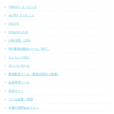
Yahoo!ショッピング
au PAY マーケット
Qoo10
Amazon.co.jp
LINE活用・LSEG
RPP運用自動化ツール「RAT」
らくらくーぽん
ポンパレモール
最強配送ラベル（配送品質向上制度）
会員専用ツール
本店サイト
ツール設置・利用
共通の送料込みライン