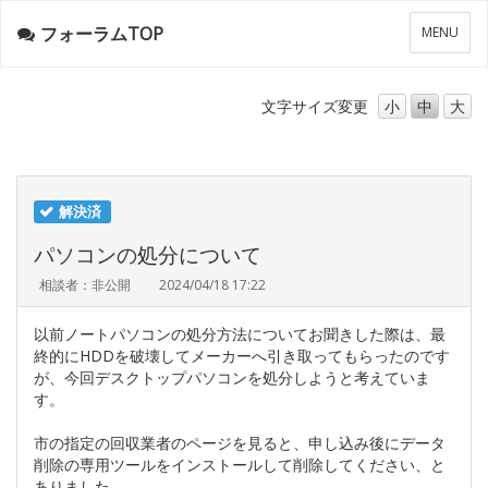
フォーラムTOP
メ
MENU
ニ
ュ
ー
文字サイズ
変更
小
中
大
解決済
パソコンの処分について
相談者：非公開
2024/04/18 17:22
以前ノートパソコンの処分方法についてお聞きした際は、最
終的にHDDを破壊してメーカーへ引き取ってもらったのです
が、今回デスクトップパソコンを処分しようと考えていま
す。
市の指定の回収業者のページを見ると、申し込み後にデータ
削除の専用ツールをインストールして削除してください、と
ありました。