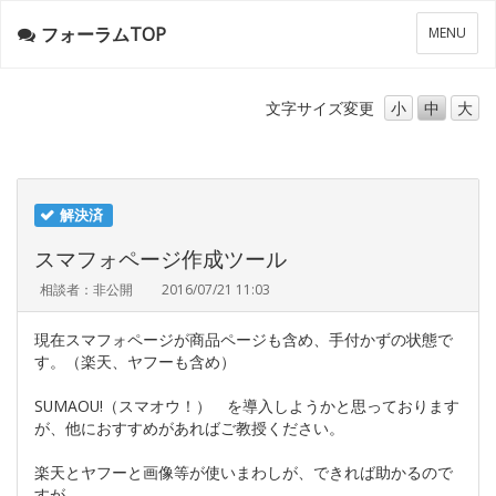
フォーラムTOP
メ
MENU
ニ
ュ
ー
文字サイズ
変更
小
中
大
解決済
スマフォページ作成ツール
相談者：非公開
2016/07/21 11:03
現在スマフォページが商品ページも含め、手付かずの状態で
す。（楽天、ヤフーも含め）
SUMAOU!（スマオウ！） を導入しようかと思っております
が、他におすすめがあればご教授ください。
楽天とヤフーと画像等が使いまわしが、できれば助かるので
すが。。。