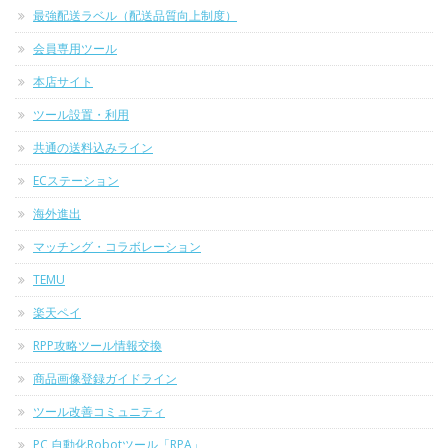
最強配送ラベル（配送品質向上制度）
会員専用ツール
本店サイト
ツール設置・利用
共通の送料込みライン
ECステーション
海外進出
マッチング・コラボレーション
TEMU
楽天ペイ
RPP攻略ツール情報交換
商品画像登録ガイドライン
ツール改善コミュニティ
PC 自動化Robotツール「RPA」