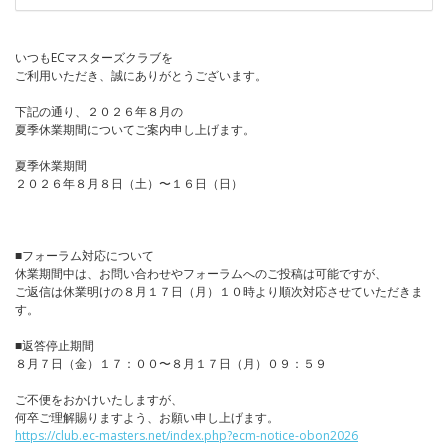
いつもECマスターズクラブを
ご利用いただき、誠にありがとうございます。
下記の通り、２０２６年８月の
夏季休業期間についてご案内申し上げます。
夏季休業期間
２０２６年８月８日（土）〜１６日（日）
■フォーラム対応について
休業期間中は、お問い合わせやフォーラムへのご投稿は可能ですが、
ご返信は休業明けの８月１７日（月）１０時より順次対応させていただきま
す。
■返答停止期間
８月７日（金）１７：００〜８月１７日（月）０９：５９
ご不便をおかけいたしますが、
何卒ご理解賜りますよう、お願い申し上げます。
https://club.ec-masters.net/index.php?ecm-notice-obon2026