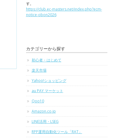
す。
https://club.ec-masters.net/index.php?ecm-
notice-obon2026
カテゴリーから探す
初心者・はじめて
楽天市場
Yahoo!ショッピング
au PAY マーケット
Qoo10
Amazon.co.jp
LINE活用・LSEG
RPP運用自動化ツール「RAT」