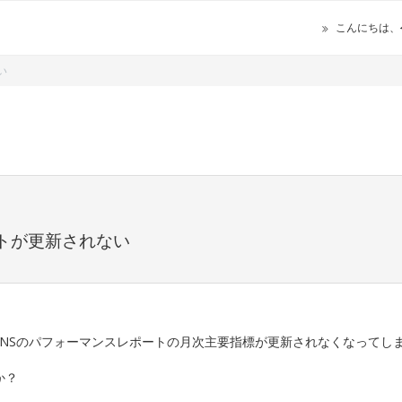
こんにちは、
い
ートが更新されない
r R-SNSのパフォーマンスレポートの月次主要指標が更新されなくなってし
か？