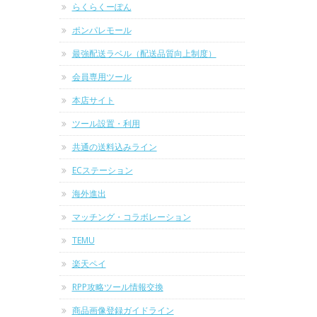
らくらくーぽん
ポンパレモール
最強配送ラベル（配送品質向上制度）
会員専用ツール
本店サイト
ツール設置・利用
共通の送料込みライン
ECステーション
海外進出
マッチング・コラボレーション
TEMU
楽天ペイ
RPP攻略ツール情報交換
商品画像登録ガイドライン