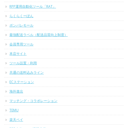
RPP運用自動化ツール「RAT」
らくらくーぽん
ポンパレモール
最強配送ラベル（配送品質向上制度）
会員専用ツール
本店サイト
ツール設置・利用
共通の送料込みライン
ECステーション
海外進出
マッチング・コラボレーション
TEMU
楽天ペイ