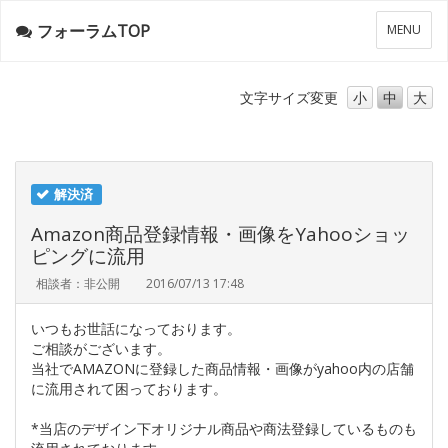
フォーラムTOP
メ
MENU
ニ
ュ
ー
文字サイズ
変更
小
中
大
解決済
Amazon商品登録情報・画像をYahooショッ
ピングに流用
相談者：非公開
2016/07/13 17:48
いつもお世話になっております。
ご相談がございます。
当社でAMAZONに登録した商品情報・画像がyahoo内の店舗
に流用されて困っております。
*当店のデザイン下オリジナル商品や商法登録しているものも