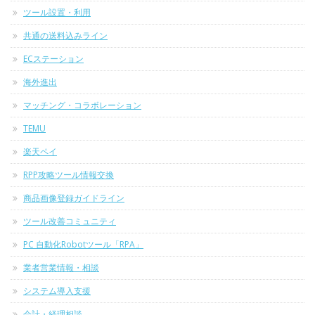
ツール設置・利用
共通の送料込みライン
ECステーション
海外進出
マッチング・コラボレーション
TEMU
楽天ペイ
RPP攻略ツール情報交換
商品画像登録ガイドライン
ツール改善コミュニティ
PC 自動化Robotツール「RPA」
業者営業情報・相談
システム導入支援
会計・経理相談