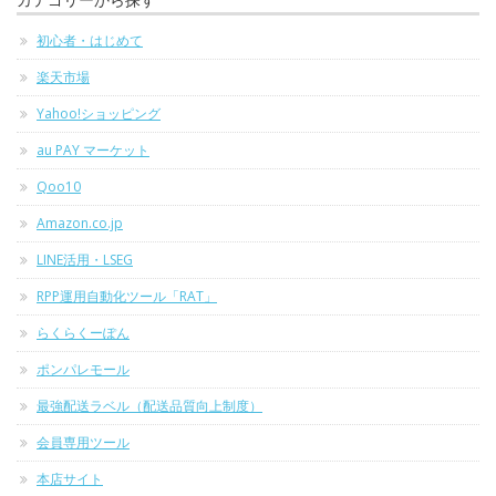
初心者・はじめて
楽天市場
Yahoo!ショッピング
au PAY マーケット
Qoo10
Amazon.co.jp
LINE活用・LSEG
RPP運用自動化ツール「RAT」
らくらくーぽん
ポンパレモール
最強配送ラベル（配送品質向上制度）
会員専用ツール
本店サイト