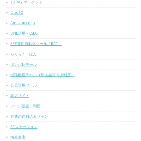
au PAY マーケット
Qoo10
Amazon.co.jp
LINE活用・LSEG
RPP運用自動化ツール「RAT」
らくらくーぽん
ポンパレモール
最強配送ラベル（配送品質向上制度）
会員専用ツール
本店サイト
ツール設置・利用
共通の送料込みライン
ECステーション
海外進出