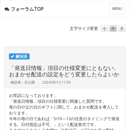
フォーラムTOP
メ
MENU
ニ
ュ
ー
文字サイズ
変更
小
中
大
解決済
「発送日情報」項目の仕様変更にともない、
おまかせ配送の設定をどう変更したらよいか
相談者：非公開
2024/03/12 11:55
お世話になっております。
「発送日情報」項目の仕様変更に関連した質問です。
母の日や父の日のギフトに関して、おまかせ配送を導入して
おります。
今年の母の日であれば「5/10～12の任意のタイミングで発送
する。日付指定は不可。」という配送形式です。