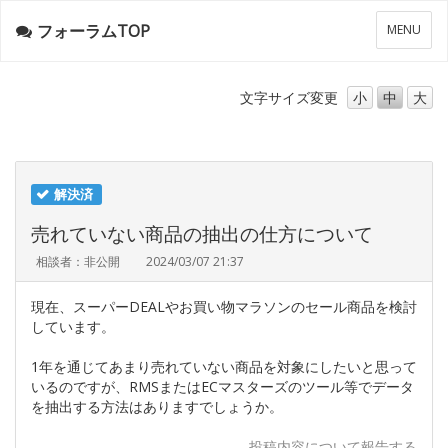
フォーラムTOP
メ
MENU
ニ
ュ
ー
文字サイズ
変更
小
中
大
解決済
売れていない商品の抽出の仕方について
相談者：非公開
2024/03/07 21:37
現在、スーパーDEALやお買い物マラソンのセール商品を検討
しています。
1年を通じてあまり売れていない商品を対象にしたいと思って
いるのですが、RMSまたはECマスターズのツール等でデータ
を抽出する方法はありますでしょうか。
投稿内容について報告する