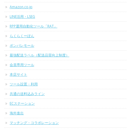
Amazon.co.jp
LINE活用・LSEG
RPP運用自動化ツール「RAT」
らくらくーぽん
ポンパレモール
最強配送ラベル（配送品質向上制度）
会員専用ツール
本店サイト
ツール設置・利用
共通の送料込みライン
ECステーション
海外進出
マッチング・コラボレーション