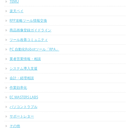
TEMU
楽天ペイ
RPP攻略ツール情報交換
商品画像登録ガイドライン
ツール改善コミュニティ
PC 自動化Robotツール「RPA」
業者営業情報・相談
システム導入支援
会計・経理相談
作業効率化
EC MASTERS LABS
パソコントラブル
サポートレター
その他