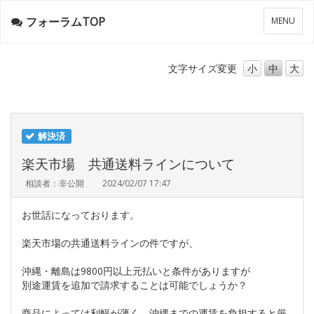
フォーラムTOP
メ
MENU
ニ
ュ
ー
文字サイズ
変更
小
中
大
解決済
楽天市場 共通送料ラインについて
相談者：非公開
2024/02/07 17:47
お世話になっております。
楽天市場の共通送料ラインの件ですが、
沖縄・離島は9800円以上元払いと条件がありますが
別途運賃を追加で請求することは可能でしょうか？
商品によっては利幅が薄く、沖縄までの運賃を負担すると厳