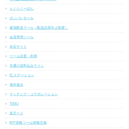
らくらくーぽん
ポンパレモール
最強配送ラベル（配送品質向上制度）
会員専用ツール
本店サイト
ツール設置・利用
共通の送料込みライン
ECステーション
海外進出
マッチング・コラボレーション
TEMU
楽天ペイ
RPP攻略ツール情報交換