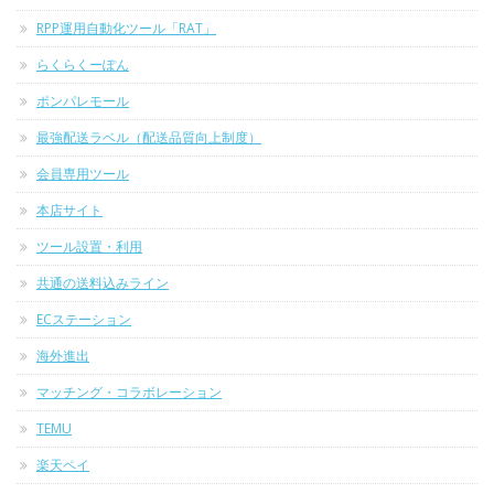
RPP運用自動化ツール「RAT」
らくらくーぽん
ポンパレモール
最強配送ラベル（配送品質向上制度）
会員専用ツール
本店サイト
ツール設置・利用
共通の送料込みライン
ECステーション
海外進出
マッチング・コラボレーション
TEMU
楽天ペイ