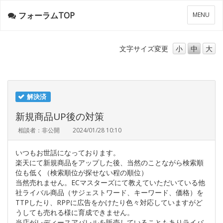
フォーラムTOP
メ
MENU
ニ
ュ
ー
文字サイズ
変更
小
中
大
解決済
新規商品UP後の対策
相談者：非公開
2024/01/28 10:10
いつもお世話になっております。
楽天にて新規商品をアップした後、当然のことながら検索順
位も低く（検索順位が探せない程の順位）
当然売れません。ECマスターズにて教えていただいている他
社ライバル商品（サジェストワード、キーワード、価格）を
TTPしたり、RPPに広告をかけたり色々対応していますがど
うしても売れる様に育成できません。
当店がレディースアパレルを販売していることもありライバ