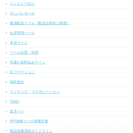
らくらくーぽん
ポンパレモール
最強配送ラベル（配送品質向上制度）
会員専用ツール
本店サイト
ツール設置・利用
共通の送料込みライン
ECステーション
海外進出
マッチング・コラボレーション
TEMU
楽天ペイ
RPP攻略ツール情報交換
商品画像登録ガイドライン