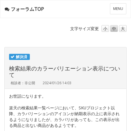
フォーラムTOP
メ
MENU
ニ
ュ
ー
文字サイズ
変更
小
中
大
解決済
検索結果のカラーバリエーション表示につい
て
相談者：非公開
2024/01/26 14:03
お世話になります。
楽天の検索結果一覧ページにおいて、SKUプロジェクト以
降、カラバリーションのアイコンが納期表示の上に表示され
るようになりましたが、カラバリがあっても、この表示が出
る商品と出ない商品があるようです。