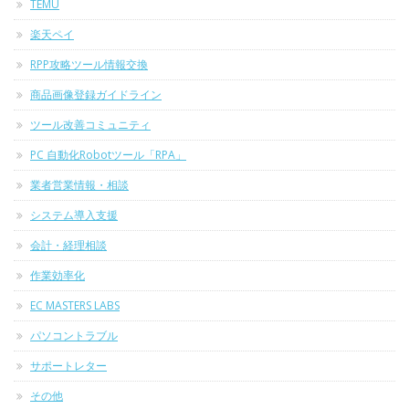
TEMU
楽天ペイ
RPP攻略ツール情報交換
商品画像登録ガイドライン
ツール改善コミュニティ
PC 自動化Robotツール「RPA」
業者営業情報・相談
システム導入支援
会計・経理相談
作業効率化
EC MASTERS LABS
パソコントラブル
サポートレター
その他