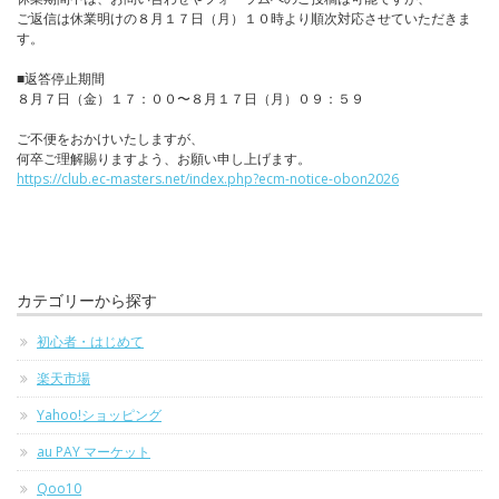
ご返信は休業明けの８月１７日（月）１０時より順次対応させていただきま
す。
■返答停止期間
８月７日（金）１７：００〜８月１７日（月）０９：５９
ご不便をおかけいたしますが、
何卒ご理解賜りますよう、お願い申し上げます。
https://club.ec-masters.net/index.php?ecm-notice-obon2026
カテゴリーから探す
初心者・はじめて
楽天市場
Yahoo!ショッピング
au PAY マーケット
Qoo10