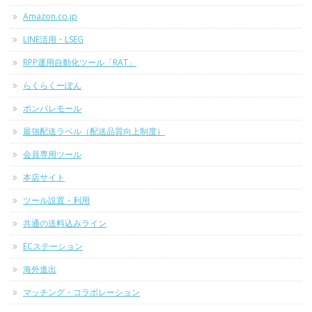
Amazon.co.jp
LINE活用・LSEG
RPP運用自動化ツール「RAT」
らくらくーぽん
ポンパレモール
最強配送ラベル（配送品質向上制度）
会員専用ツール
本店サイト
ツール設置・利用
共通の送料込みライン
ECステーション
海外進出
マッチング・コラボレーション