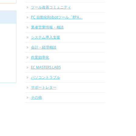
ツール改善コミュニティ
PC 自動化Robotツール「RPA」
業者営業情報・相談
システム導入支援
会計・経理相談
作業効率化
EC MASTERS LABS
パソコントラブル
サポートレター
その他