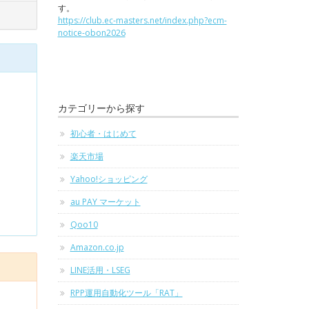
す。
https://club.ec-masters.net/index.php?ecm-
notice-obon2026
カテゴリーから探す
初心者・はじめて
楽天市場
Yahoo!ショッピング
au PAY マーケット
Qoo10
Amazon.co.jp
LINE活用・LSEG
RPP運用自動化ツール「RAT」