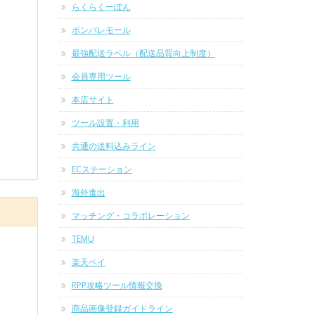
らくらくーぽん
ポンパレモール
最強配送ラベル（配送品質向上制度）
会員専用ツール
本店サイト
ツール設置・利用
共通の送料込みライン
ECステーション
海外進出
マッチング・コラボレーション
TEMU
楽天ペイ
RPP攻略ツール情報交換
商品画像登録ガイドライン