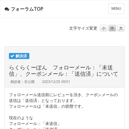
フォーラムTOP
メ
MENU
ニ
ュ
ー
文字サイズ
変更
小
中
大
解決済
らくらくーぽん フォローメール：「未送
信」、クーポンメール：「送信済」について
相談者：非公開
2023/12/25 09:51
フォローメール送信前にレビューを頂き、クーポンメールの
送信は「送信済」となっております。
フォローメールは「未送信」の状態です。
現在のような
フォローメール：「未送信」