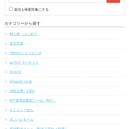
返信も検索対象にする
カテゴリーから探す
初心者・はじめて
楽天市場
Yahoo!ショッピング
au PAY マーケット
Qoo10
Amazon.co.jp
LINE活用・LSEG
RPP運用自動化ツール「RAT」
らくらくーぽん
ポンパレモール
最強配送ラベル（配送品質向上制度）