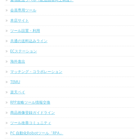
会員専用ツール
本店サイト
ツール設置・利用
共通の送料込みライン
ECステーション
海外進出
マッチング・コラボレーション
TEMU
楽天ペイ
RPP攻略ツール情報交換
商品画像登録ガイドライン
ツール改善コミュニティ
PC 自動化Robotツール「RPA」