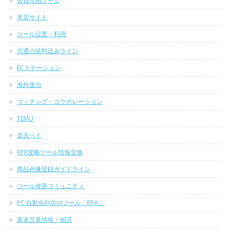
会員専用ツール
本店サイト
ツール設置・利用
共通の送料込みライン
ECステーション
海外進出
マッチング・コラボレーション
TEMU
楽天ペイ
RPP攻略ツール情報交換
商品画像登録ガイドライン
ツール改善コミュニティ
PC 自動化Robotツール「RPA」
業者営業情報・相談