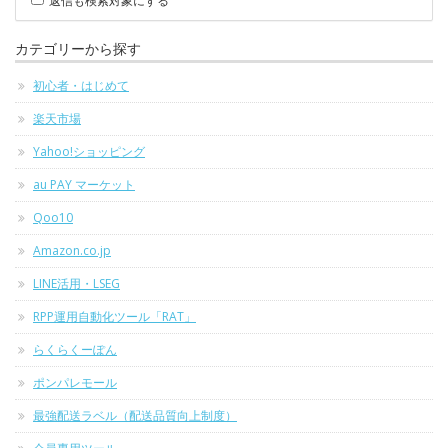
返信も検索対象にする
カテゴリーから探す
初心者・はじめて
楽天市場
Yahoo!ショッピング
au PAY マーケット
Qoo10
Amazon.co.jp
LINE活用・LSEG
RPP運用自動化ツール「RAT」
らくらくーぽん
ポンパレモール
最強配送ラベル（配送品質向上制度）