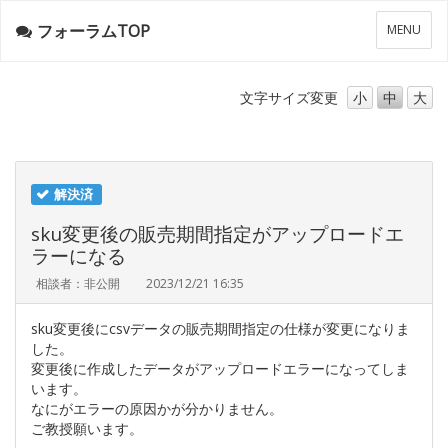
フォーラムTOP
メ
MENU
ニ
ュ
ー
文字サイズ
変更
小
中
大
解決済
sku変更後の販売期間指定がアップロードエ
ラーになる
相談者：非公開
2023/12/21 16:35
sku変更後にcsvデータの販売期間指定の仕様が変更になりま
した。
変更後に作成したデータがアップロードエラーになってしま
います。
なにがエラーの原因かが分かりません。
ご教授願います。