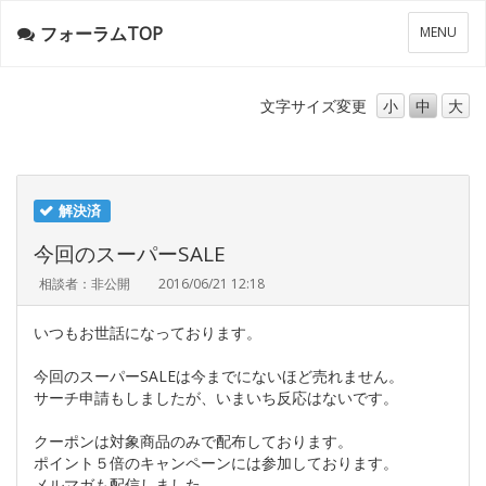
フォーラムTOP
メ
MENU
ニ
ュ
ー
文字サイズ
変更
小
中
大
解決済
今回のスーパーSALE
相談者：非公開
2016/06/21 12:18
いつもお世話になっております。
今回のスーパーSALEは今までにないほど売れません。
サーチ申請もしましたが、いまいち反応はないです。
クーポンは対象商品のみで配布しております。
ポイント５倍のキャンペーンには参加しております。
メルマガも配信しました。