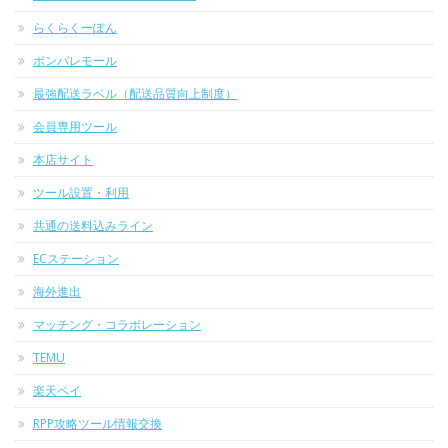
らくらくーぽん
ポンパレモール
最強配送ラベル（配送品質向上制度）
会員専用ツール
本店サイト
ツール設置・利用
共通の送料込みライン
ECステーション
海外進出
マッチング・コラボレーション
TEMU
楽天ペイ
RPP攻略ツール情報交換