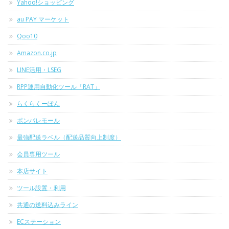
Yahoo!ショッピング
au PAY マーケット
Qoo10
Amazon.co.jp
LINE活用・LSEG
RPP運用自動化ツール「RAT」
らくらくーぽん
ポンパレモール
最強配送ラベル（配送品質向上制度）
会員専用ツール
本店サイト
ツール設置・利用
共通の送料込みライン
ECステーション