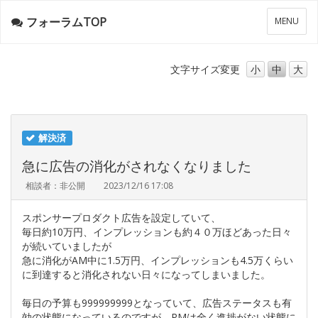
フォーラムTOP
メ
MENU
ニ
ュ
ー
文字サイズ
変更
小
中
大
解決済
急に広告の消化がされなくなりました
相談者：非公開
2023/12/16 17:08
スポンサープロダクト広告を設定していて、
毎日約10万円、インプレッションも約４０万ほどあった日々
が続いていましたが
急に消化がAM中に1.5万円、インプレッションも4.5万くらい
に到達すると消化されない日々になってしまいました。
毎日の予算も999999999となっていて、広告ステータスも有
効の状態になっているのですが、PMは全く進捗がない状態に