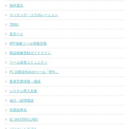
海外進出
マッチング・コラボレーション
TEMU
楽天ペイ
RPP攻略ツール情報交換
商品画像登録ガイドライン
ツール改善コミュニティ
PC 自動化Robotツール「RPA」
業者営業情報・相談
システム導入支援
会計・経理相談
作業効率化
EC MASTERS LABS
パソコントラブル