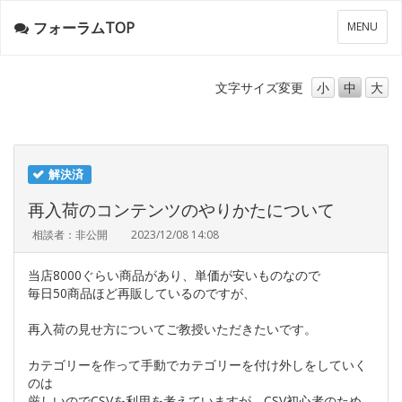
フォーラムTOP
メ
MENU
ニ
ュ
ー
文字サイズ
変更
小
中
大
解決済
再入荷のコンテンツのやりかたについて
相談者：非公開
2023/12/08 14:08
当店8000ぐらい商品があり、単価が安いものなので
毎日50商品ほど再販しているのですが、
再入荷の見せ方についてご教授いただきたいです。
カテゴリーを作って手動でカテゴリーを付け外しをしていく
のは
厳しいのでCSVを利用を考えていますが、CSV初心者のため、