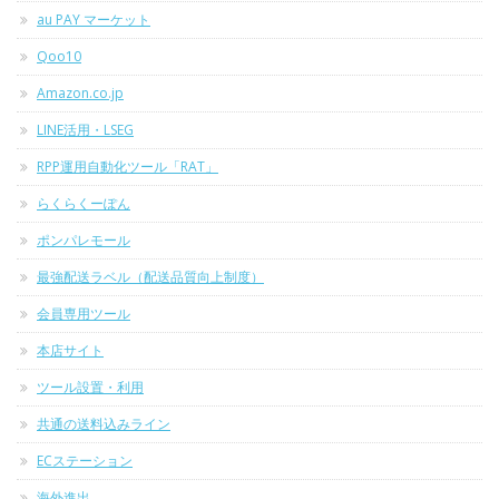
au PAY マーケット
Qoo10
Amazon.co.jp
LINE活用・LSEG
RPP運用自動化ツール「RAT」
らくらくーぽん
ポンパレモール
最強配送ラベル（配送品質向上制度）
会員専用ツール
本店サイト
ツール設置・利用
共通の送料込みライン
ECステーション
海外進出