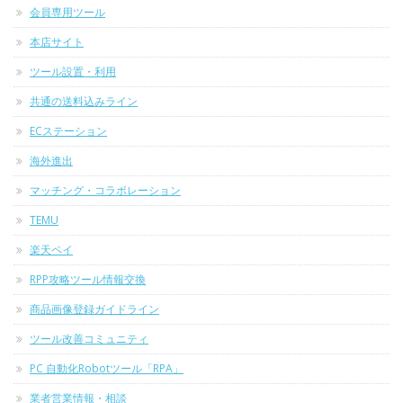
会員専用ツール
本店サイト
ツール設置・利用
共通の送料込みライン
ECステーション
海外進出
マッチング・コラボレーション
TEMU
楽天ペイ
RPP攻略ツール情報交換
商品画像登録ガイドライン
ツール改善コミュニティ
PC 自動化Robotツール「RPA」
業者営業情報・相談