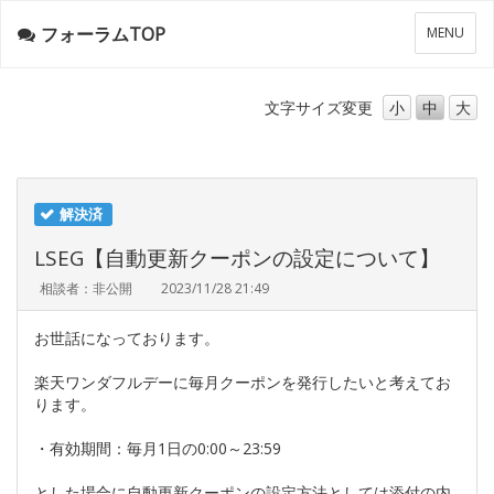
フォーラムTOP
メ
MENU
ニ
ュ
ー
文字サイズ
変更
小
中
大
解決済
LSEG【自動更新クーポンの設定について】
相談者：非公開
2023/11/28 21:49
お世話になっております。
楽天ワンダフルデーに毎月クーポンを発行したいと考えてお
ります。
・有効期間：毎月1日の0:00～23:59
とした場合に自動更新クーポンの設定方法としては添付の内