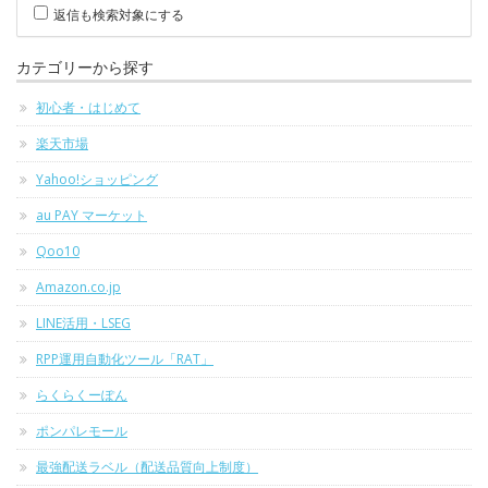
返信も検索対象にする
カテゴリーから探す
初心者・はじめて
楽天市場
Yahoo!ショッピング
au PAY マーケット
Qoo10
Amazon.co.jp
LINE活用・LSEG
RPP運用自動化ツール「RAT」
らくらくーぽん
ポンパレモール
最強配送ラベル（配送品質向上制度）