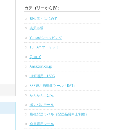
カテゴリーから探す
初心者・はじめて
楽天市場
Yahoo!ショッピング
au PAY マーケット
Qoo10
Amazon.co.jp
LINE活用・LSEG
RPP運用自動化ツール「RAT」
らくらくーぽん
ポンパレモール
最強配送ラベル（配送品質向上制度）
会員専用ツール