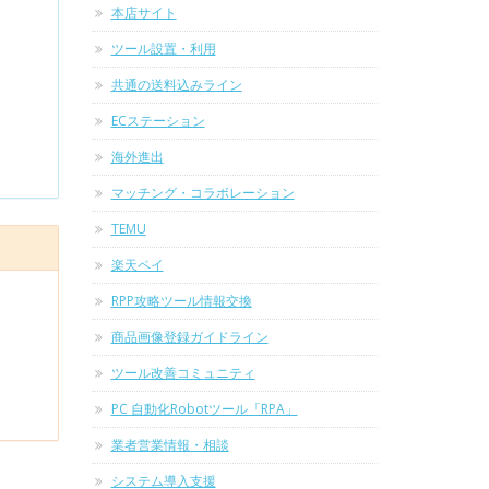
本店サイト
ツール設置・利用
共通の送料込みライン
ECステーション
海外進出
マッチング・コラボレーション
TEMU
楽天ペイ
RPP攻略ツール情報交換
商品画像登録ガイドライン
ツール改善コミュニティ
PC 自動化Robotツール「RPA」
業者営業情報・相談
システム導入支援