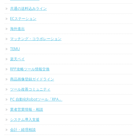
共通の送料込みライン
ECステーション
海外進出
マッチング・コラボレーション
TEMU
楽天ペイ
RPP攻略ツール情報交換
商品画像登録ガイドライン
ツール改善コミュニティ
PC 自動化Robotツール「RPA」
業者営業情報・相談
システム導入支援
会計・経理相談