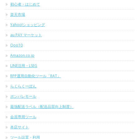
初心者・はじめて
楽天市場
Yahoo!ショッピング
au PAY マーケット
Qoo10
Amazon.co.jp
LINE活用・LSEG
RPP運用自動化ツール「RAT」
らくらくーぽん
ポンパレモール
最強配送ラベル（配送品質向上制度）
会員専用ツール
本店サイト
ツール設置・利用